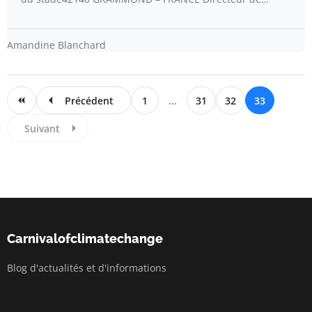
Amandine Blanchard
Précédent
1
...
31
32
33
Suivant
Carnivalofclimatechange
Blog d'actualités et d'informations