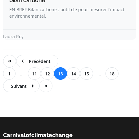
bilan carbone
EN BREF Bilan carbone : outil clé pour mesurer l’impact
environnemental.
Laura Roy
Précédent
1
...
11
12
13
14
15
...
18
Suivant
Carnivalofclimatechange