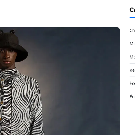
C
Ch
Mo
Mo
Re
Éc
Én