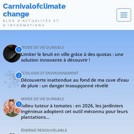
Carnivalofclimatechange - Blog d
Carnivalofclimate
change
BLOG D'ACTUALITÉS ET
D'INFORMATIONS
MODE DE VIE DURABLE
1
Limiter le bruit en ville grâce à des quotas : une
solution innovante à découvrir !
ÉCOLOGIE ET ENVIRONNEMENT
2
Découverte inattendue au fond de ma cuve d’eau
de pluie : un danger insoupçonné révélé
MODE DE VIE DURABLE
3
Adieu tuteur à tomates : en 2026, les jardiniers
ingénieux adoptent cet outil méconnu pour leurs
plantations…
ÉNERGIE RENOUVELABLE