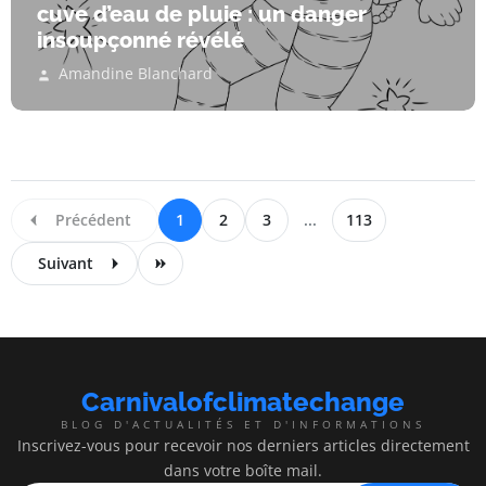
cuve d’eau de pluie : un danger
insoupçonné révélé
Amandine Blanchard
Précédent
1
2
3
...
113
Suivant
Carnivalofclimatechange
BLOG D'ACTUALITÉS ET D'INFORMATIONS
Inscrivez-vous pour recevoir nos derniers articles directement
dans votre boîte mail.