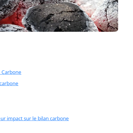
an Carbone
n carbone
eur impact sur le bilan carbone