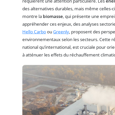
requièrent une attention particulière. Les
éner
des alternatives durables, mais même celles-c
montre la
biomasse
, qui présente une empre
appréhender ces enjeux, des analyses sectoriel
Hello Carbo
ou
Greenly
, proposent des perspe
environnementaux selon les secteurs. Cette r
national qu’international, est cruciale pour orie
à atténuer les effets du réchauffement climati