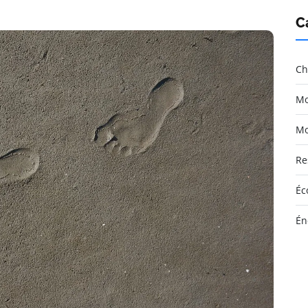
C
Ch
Mo
Mo
Re
Éc
Én