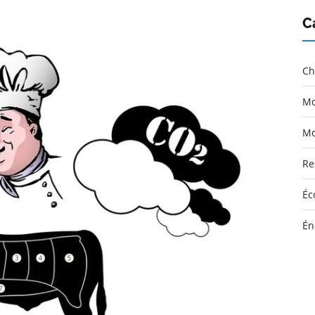
C
Ch
Mo
Mo
Re
Éc
Én