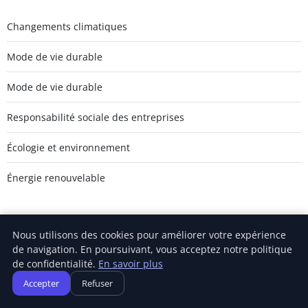
Changements climatiques
Mode de vie durable
Mode de vie durable
Responsabilité sociale des entreprises
Écologie et environnement
Énergie renouvelable
Nous utilisons des cookies pour améliorer votre expérience
de navigation. En poursuivant, vous acceptez notre politique
Carnivalofclimatechange
de confidentialité.
En savoir plus
Inscrivez-vous pour recevoir nos derniers articles directement
Accepter
Refuser
dans votre boîte mail.