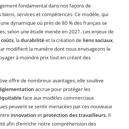
gement fondamental dans nos façons de
 biens, services et compétences. Ce modèle, qui
ns une dynamique où près de 80 % des français se
tives, selon une étude menée en 2021. Les enjeux de
 coûts
, la
durabilité
et la création de
liens sociaux
.
r modifient la manière dont nous envisageons le
voyager à moindre prix tout en créant des
tive offre de nombreux avantages, elle soulève
églementation
accrue pour protéger les
équitable
face aux modèles commerciaux
riques peuvent se sentir menacées par ces nouveaux
entre
innovation
et
protection des travailleurs
. Il
ité afin d’enrichir notre compréhension des