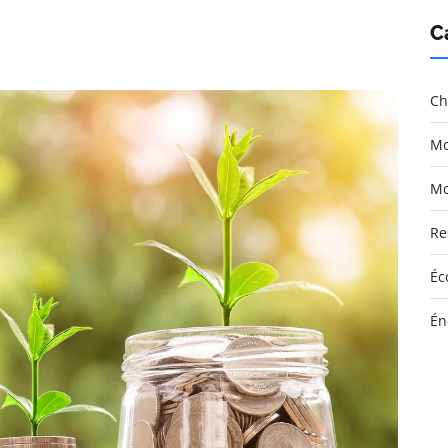
C
Ch
Mo
Mo
Re
Éc
Én