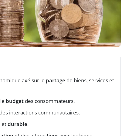
nomique axé sur le
partage
de biens, services et
 le
budget
des consommateurs.
des interactions communautaires.
e
et
durable
.
ation
et des interactions avec les biens.