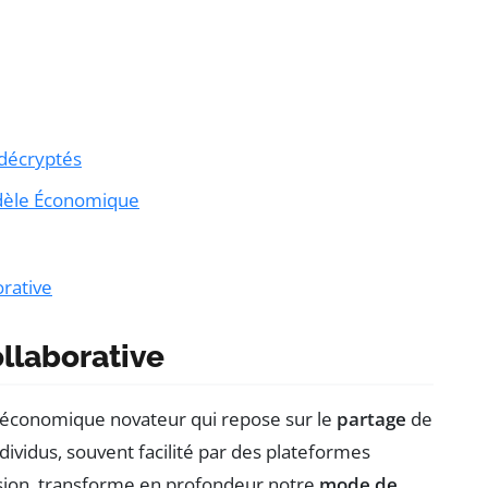
 décryptés
odèle Économique
orative
llaborative
économique novateur qui repose sur le
partage
de
ividus, souvent facilité par des plateformes
ion, transforme en profondeur notre
mode de