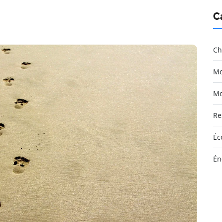
C
Ch
Mo
Mo
Re
Éc
Én