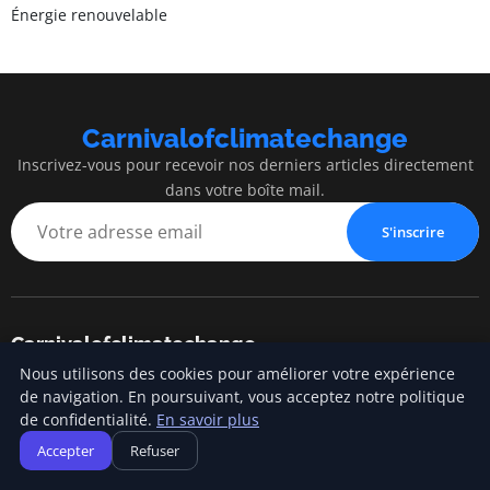
Énergie renouvelable
Carnivalofclimatechange
Inscrivez-vous pour recevoir nos derniers articles directement
dans votre boîte mail.
S'inscrire
Carnivalofclimatechange
Nous utilisons des cookies pour améliorer votre expérience
Blog d'actualités et d'informations
de navigation. En poursuivant, vous acceptez notre politique
de confidentialité.
En savoir plus
Accepter
Refuser
Catégories