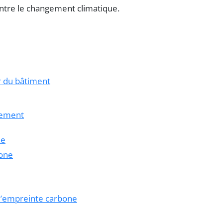
ontre le changement climatique.
r du bâtiment
nement
ne
bone
 l’empreinte carbone