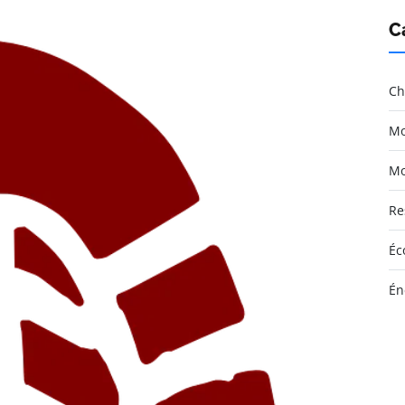
C
Ch
Mo
Mo
Re
Éc
Én