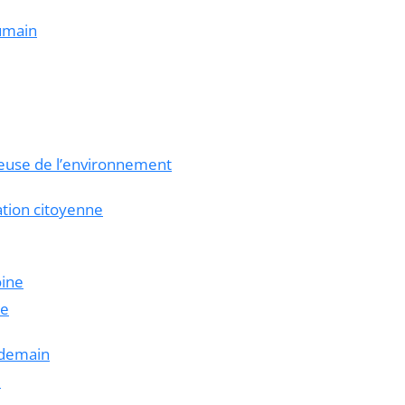
humain
euse de l’environnement
pation citoyenne
oine
re
e demain
e