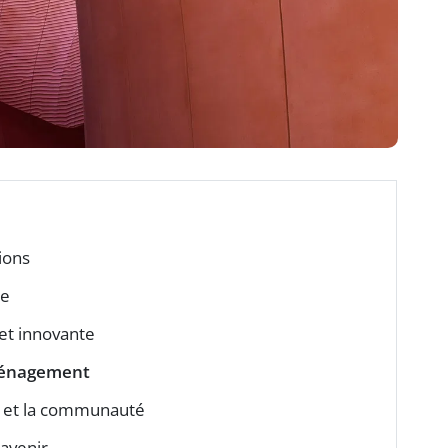
ions
se
et innovante
énagement
et la communauté
’avenir