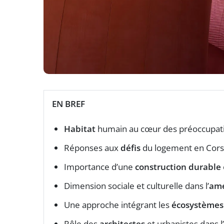
EN BREF
Habitat
humain au cœur des préoccupat
Réponses aux
défis
du logement en Cor
Importance d’une
construction durable
Dimension sociale et culturelle dans l’
am
Une approche intégrant les
écosystèmes
Rôle des
architectes
et urbanistes dans l