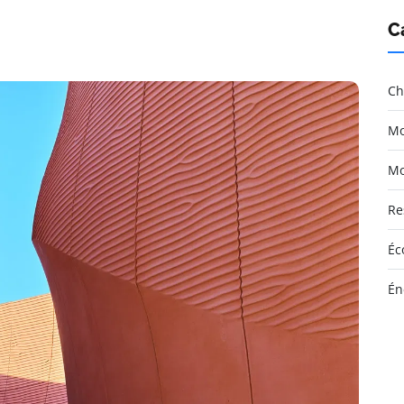
C
Ch
Mo
Mo
Re
Éc
Én