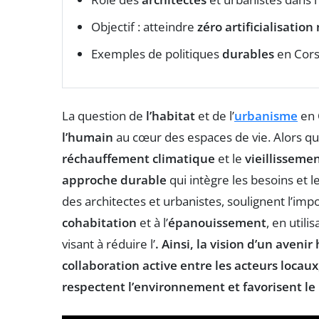
Objectif : atteindre
zéro artificialisation
Exemples de politiques
durables
en Cor
La question de
l’habitat
et de l’
urbanisme
en
l’humain
au cœur des espaces de vie. Alors que 
réchauffement climatique
et le
vieillisseme
approche durable
qui intègre les besoins et l
des architectes et urbanistes, soulignent l’imp
cohabitation
et à l’
épanouissement
, en util
visant à réduire l’
. Ainsi, la vision d’un aven
collaboration active
entre les acteurs locaux
respectent l’environnement et favorisent l