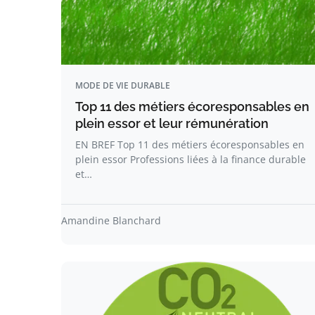
MODE DE VIE DURABLE
Top 11 des métiers écoresponsables en
plein essor et leur rémunération
EN BREF Top 11 des métiers écoresponsables en
plein essor Professions liées à la finance durable
et…
Amandine Blanchard