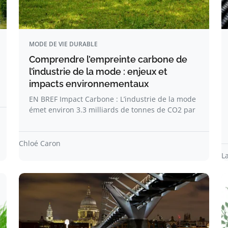
MODE DE VIE DURABLE
Comprendre l’empreinte carbone de
l’industrie de la mode : enjeux et
impacts environnementaux
EN BREF Impact Carbone : L’industrie de la mode
émet environ 3.3 milliards de tonnes de CO2 par
Chloé Caron
L