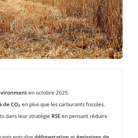
nvironment
en octobre 2025.
% de CO₂
en plus que les carburants fossiles.
ts dans leur stratégie
RSE
en pensant réduire
rants entraîne
déforestation
et
émissions de