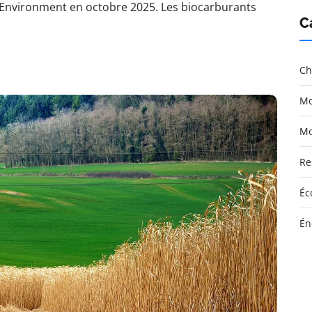
 Environment en octobre 2025. Les biocarburants
C
Ch
Mo
Mo
Re
Éc
Én