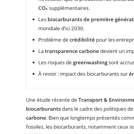
CO₂
supplémentaires.
Les
biocarburants de première générat
mondiale d’ici 2030.
Problème de
crédibilité
pour les entrep
La
transparence carbone
devient un impé
Les risques de
greenwashing
sont accrus 
À revoir : impact des biocarburants sur
ém
Une étude récente de
Transport & Environme
biocarburants
dans le cadre des politiques d
carbone
. Bien que longtemps présentés comm
fossiles, les biocarburants, notamment ceux is