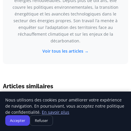
énergies renouvelables. Depuis plus de dix ans, elle
couvre les politiques environnementales, la transition
énergétique et les avancées technologiques dans le
secteur des énergies propres. Son travail l’a menée à
enquêter sur l’adaptation des territoires face au
réchauffement climatique et sur les enjeux de la
décarbonation.
Voir tous les articles →
Articles similaires
Nous utilisons des cookies pour améliorer votre expérience
de navigation. En poursuivant, vous acceptez notre politique
de confidentialité.
En savoir plus
Accepter
Refuser