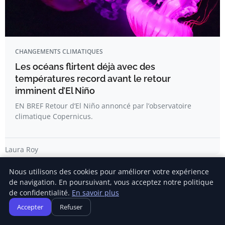
CHANGEMENTS CLIMATIQUES
Les océans flirtent déjà avec des
températures record avant le retour
imminent d’El Niño
EN BREF Retour d’El Niño annoncé par l’observatoire
climatique Copernicus.
Laura Roy
Nous utilisons des cookies pour améliorer votre expérience
de navigation. En poursuivant, vous acceptez notre politique
de confidentialité.
En savoir plus
Accepter
Refuser