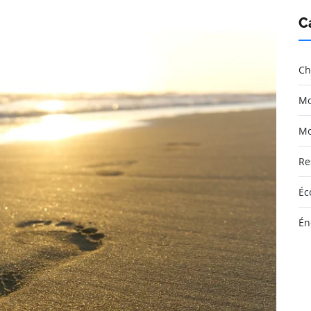
C
Ch
Mo
Mo
Re
Éc
Én