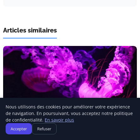
Articles similaires
Nous utilisons des cookies pour améliorer votre expérience
de navigation. En poursuivant, vous acceptez notre politique
CHANGEMENTS CLIMATIQUES
de confidentialité.
En savoir plus
Les océans flirtent déjà avec des
Accepter
Refuser
températures record avant le retour