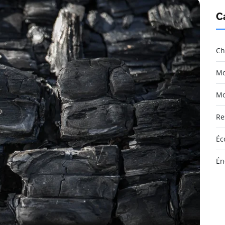
C
Ch
Mo
Mo
Re
Éc
Én