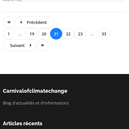
Précédent
1
...
19
20
21
22
23
...
33
Suivant
Carnivalofclimatechange
Blog d'actualités et d'informations
Articles récents