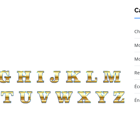
C
Ch
Mo
Mo
Re
Éc
Én