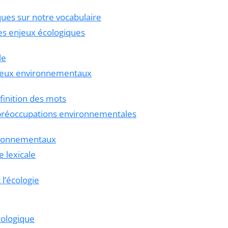
ques sur notre vocabulaire
es enjeux écologiques
le
jeux environnementaux
finition des mots
 préoccupations environnementales
vironnementaux
 lexicale
 l’écologie
cologique