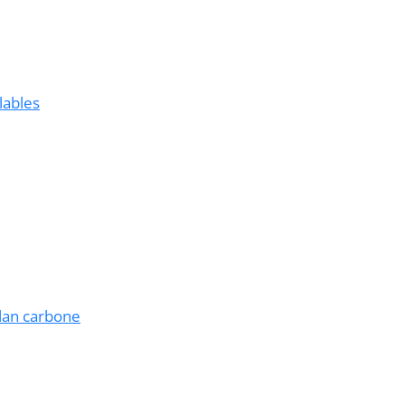
lables
ilan carbone