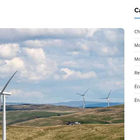
C
Ch
Mo
Mo
Re
Éc
Én