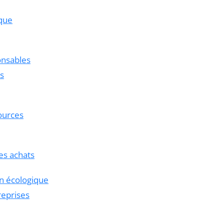
que
onsables
es
ources
es achats
on écologique
eprises