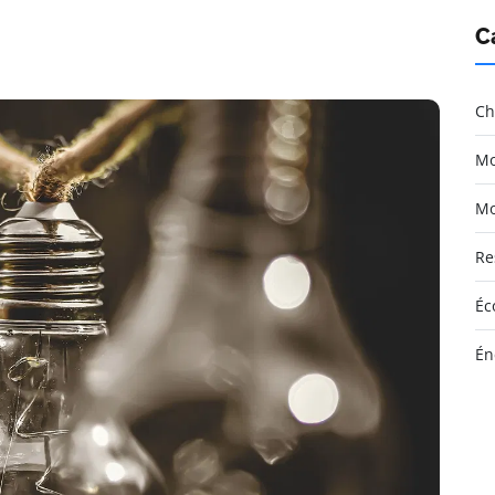
C
Ch
Mo
Mo
Re
Éc
Én