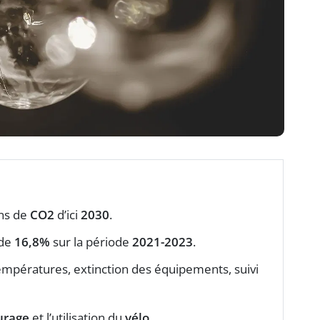
ns de
CO2
d’ici
2030
.
 de
16,8%
sur la période
2021-2023
.
mpératures, extinction des équipements, suivi
urage
et l’utilisation du
vélo
.