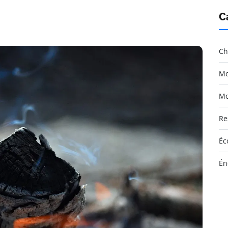
C
Ch
Mo
Mo
Re
Éc
Én