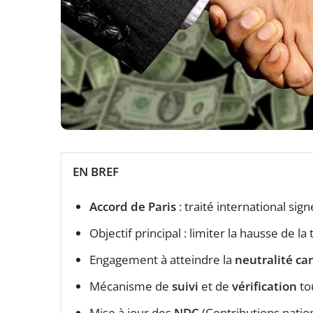
EN BREF
Accord de Paris
: traité international si
Objectif principal : limiter la hausse de
Engagement à atteindre la
neutralité ca
Mécanisme de
suivi
et de
vérification
tou
Mise à jour des
NDC
(Contributions natio