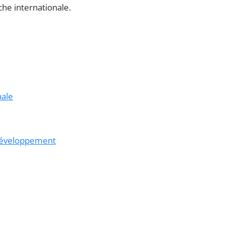
he internationale.
nale
 développement