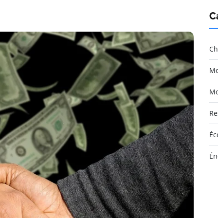
C
Ch
Mo
Mo
Re
Éc
Én