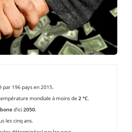
gné par 196 pays en 2015.
 la température mondiale à moins de
2 °C
.
rbone
d’ici
2050
.
s les cinq ans.
nales déterminées) par les pays.