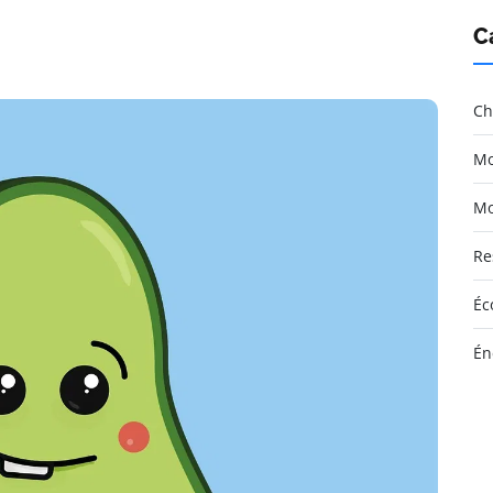
C
Ch
Mo
Mo
Re
Éc
Én