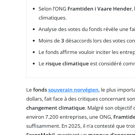
Selon l’ONG
Framtiden i Vaare Hender
,
climatiques.
Analyse des votes du fonds révèle une fa
Moins de
3
désaccords lors des votes c
Le fonds affirme vouloir inciter les entre
Le
risque climatique
est considéré co
Le
fonds
souverain norvégien
, le plus impor
dollars, fait face à des critiques concernant so
changement climatique
. Malgré son objectif 
environ 7.200 entreprises, une ONG,
Framtide
suffisamment. En 2025, il n’a contesté que troi
ExxonMobil
, montrant un
manque d’engage