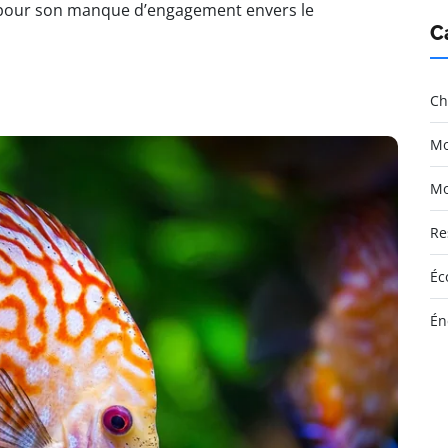
e pour son manque d’engagement envers le
C
Ch
Mo
Mo
Re
Éc
Én