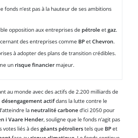
 le fonds n’est pas à la hauteur de ses ambitions
ible opposition aux entreprises de
pétrole
et
gaz
.
oncernant des entreprises comme
BP
et
Chevron
.
prises à adopter des plans de transition crédibles.
mme un
risque financier
majeur.
tant au monde avec des actifs de 2.200 milliards de
n
désengagement actif
dans la lutte contre le
d’atteindre la
neutralité carbone
d’ici 2050 pour
n i Vaare Hender
, souligne que le fonds n’agit pas
s votes liés à des
géants pétroliers
tels que
BP
et
ment
face au
risque climatique
. Le fonds continue