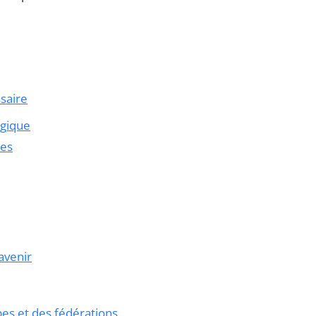
saire
ogique
les
avenir
es et des fédérations