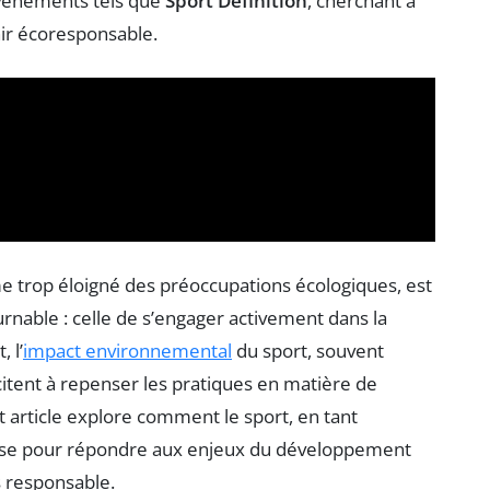
 événements tels que
Sport Définition
, cherchant à
nir écoresponsable.
e trop éloigné des préoccupations écologiques, est
rnable : celle de s’engager activement dans la
 l’
impact environnemental
du sport, souvent
tent à repenser les pratiques en matière de
 article explore comment le sport, en tant
lise pour répondre aux enjeux du développement
s responsable.