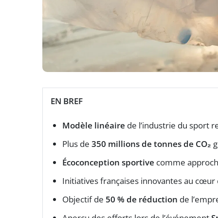
EN BREF
Modèle linéaire
de l’industrie du sport 
Plus de
350 millions de tonnes de CO₂
g
Écoconception sportive
comme approche 
Initiatives françaises innovantes au cœur
Objectif de
50 % de réduction
de l’empre
Aperçu des efforts lors de l’événement
S