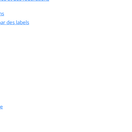
ns
ar des labels
le