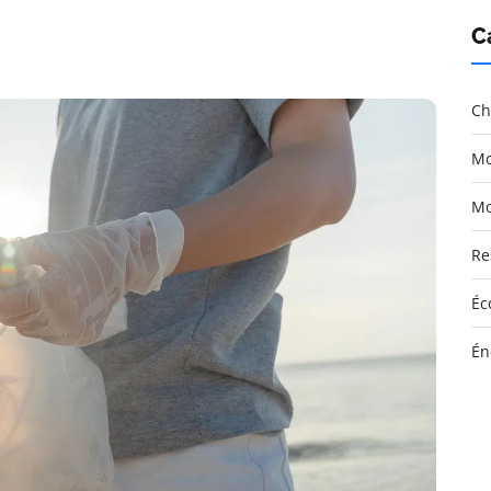
C
Ch
Mo
Mo
Re
Éc
Én