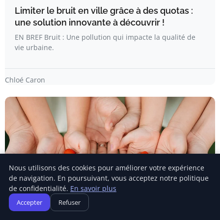
Limiter le bruit en ville grâce à des quotas :
une solution innovante à découvrir !
EN BREF Bruit : Une pollution qui impacte la qualité de
vie urbaine.
Chloé Caron
Nous utilisons des cookies pour améliorer votre expérience
de navigation. En poursuivant, vous acceptez notre politique
de confidentialité.
En savoir plus
Accepter
Refuser
MODE DE VIE DURABLE