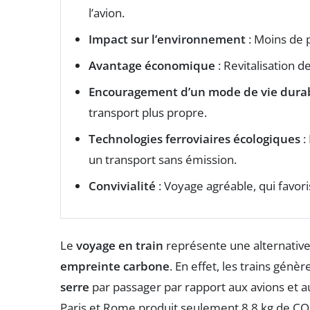
l’avion.
Impact sur l’environnement
: Moins de p
Avantage économique
: Revitalisation d
Encouragement d’un mode de vie dura
transport plus propre.
Technologies ferroviaires écologiques
:
un transport sans émission.
Convivialité
: Voyage agréable, qui favori
Le
voyage en train
représente une alternative
empreinte carbone
. En effet, les trains gé
serre
par passager par rapport aux avions et aux
Paris et Rome produit seulement 8,8 kg de CO₂