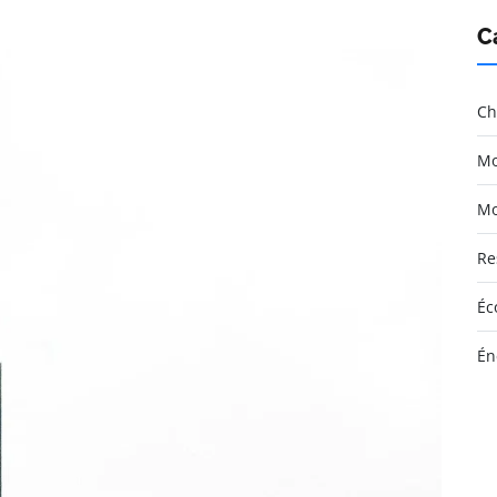
C
Ch
Mo
Mo
Re
Éc
Én