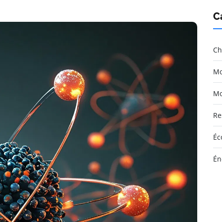
C
Ch
Mo
Mo
Re
Éc
Én