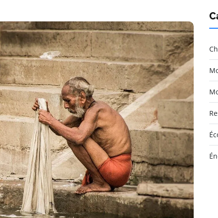
C
Ch
Mo
Mo
Re
Éc
Én