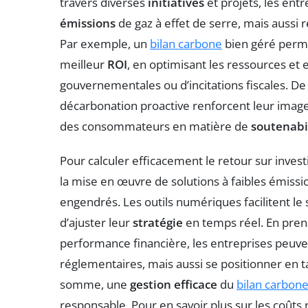
travers diverses
initiatives
et projets, les en
émissions
de gaz à effet de serre, mais aussi 
Par exemple, un
bilan carbone
bien géré permet
meilleur
ROI
, en optimisant les ressources et
gouvernementales ou d’incitations fiscales. De 
décarbonation proactive renforcent leur imag
des consommateurs en matière de
soutenabi
Pour calculer efficacement le retour sur investi
la mise en œuvre de solutions à faibles émis
engendrés. Les outils numériques facilitent le 
d’ajuster leur
stratégie
en temps réel. En prena
performance financière, les entreprises peu
réglementaires, mais aussi se positionner en ta
somme, une
gestion efficace
du
bilan carbon
responsable. Pour en savoir plus sur les coûts