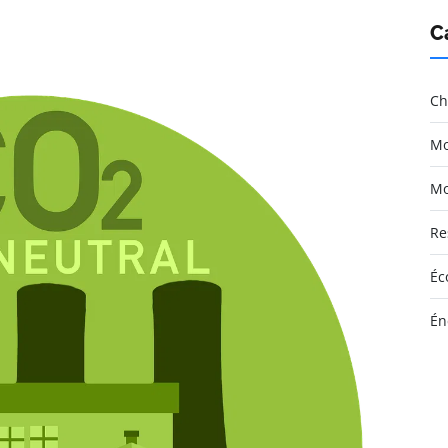
C
Ch
Mo
Mo
Re
Éc
Én