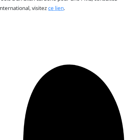
international, visitez
ce lien
.