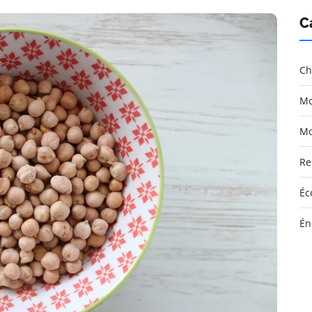
C
Ch
Mo
Mo
Re
Éc
Én