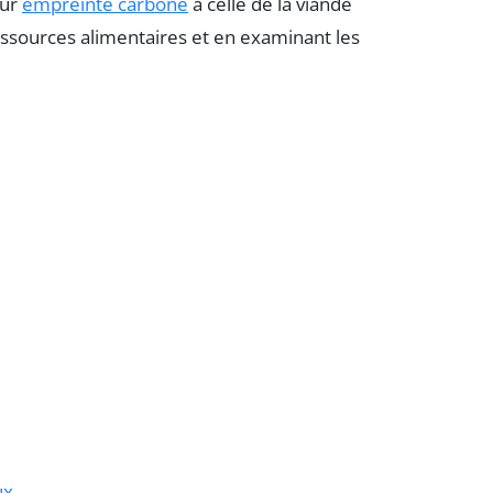
eur
empreinte carbone
à celle de la viande
ressources alimentaires et en examinant les
ux