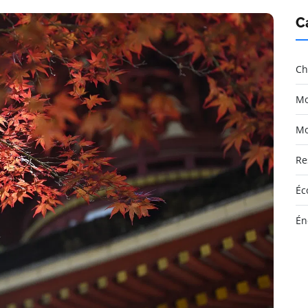
C
Ch
Mo
Mo
Re
Éc
Én