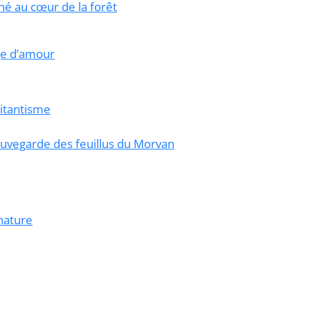
né au cœur de la forêt
ge d’amour
litantisme
uvegarde des feuillus du Morvan
nature