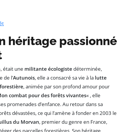
êt
n héritage passionné
t
n
, était une
militante écologiste
déterminée,
 de l’
Autunois
, elle a consacré sa vie à la
lutte
forestière
, animée par son profond amour pour
on combat pour des forêts vivantes
« , elle
 ses promenades d’enfance. Au retour dans sa
orêts dévastées, ce qui l’amène à fonder en 2003 le
uillus du Morvan
, premier du genre en France,
téger des parcelles forestières. Son héritage