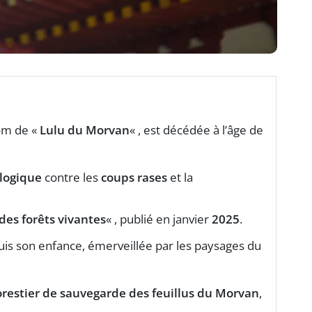
nom de «
Lulu du Morvan
« , est décédée à l’âge de
ologique
contre les
coups rases
et la
es forêts vivantes
« , publié en janvier
2025
.
puis son enfance, émerveillée par les paysages du
estier de sauvegarde des feuillus du Morvan
,