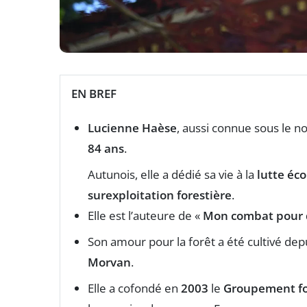
EN BREF
Lucienne Haèse
, aussi connue sous le 
84 ans
.
Autunois, elle a dédié sa vie à la
lutte éc
surexploitation forestière
.
Elle est l’auteure de «
Mon combat pour d
Son amour pour la forêt a été cultivé de
Morvan
.
Elle a cofondé en
2003
le
Groupement for