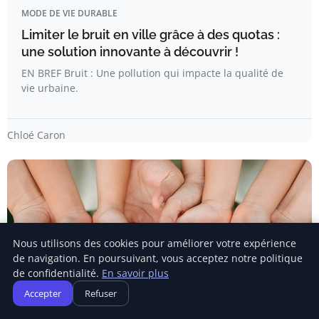
MODE DE VIE DURABLE
Limiter le bruit en ville grâce à des quotas :
une solution innovante à découvrir !
EN BREF Bruit : Une pollution qui impacte la qualité de
vie urbaine.
Chloé Caron
Nous utilisons des cookies pour améliorer votre expérience
de navigation. En poursuivant, vous acceptez notre politique
de confidentialité.
En savoir plus
Accepter
Refuser