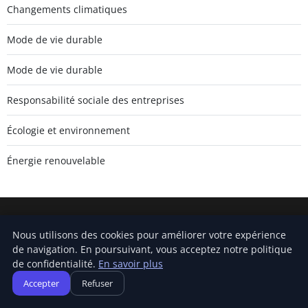
Changements climatiques
Mode de vie durable
Mode de vie durable
Responsabilité sociale des entreprises
Écologie et environnement
Énergie renouvelable
Carnivalofclimatechange
Nous utilisons des cookies pour améliorer votre expérience
de navigation. En poursuivant, vous acceptez notre politique
Inscrivez-vous pour recevoir nos derniers articles directement
de confidentialité.
En savoir plus
dans votre boîte mail.
Accepter
Refuser
S'inscrire