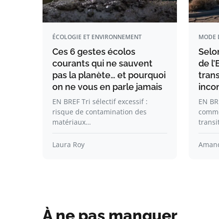
ÉCOLOGIE ET ENVIRONNEMENT
MODE 
Ces 6 gestes écolos
Selon
courants qui ne sauvent
de l
pas la planète… et pourquoi
tran
on ne vous en parle jamais
inco
EN BREF Tri sélectif excessif :
EN BR
risque de contamination des
comme 
matériaux…
transi
Laura Roy
Amand
À ne pas manquer