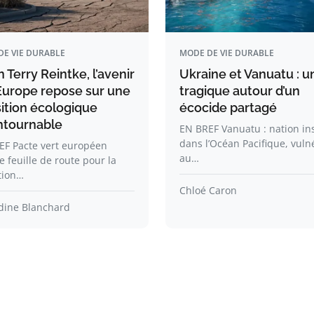
DE VIE DURABLE
MODE DE VIE DURABLE
 Terry Reintke, l’avenir
Ukraine et Vanuatu : un
’Europe repose sur une
tragique autour d’un
sition écologique
écocide partagé
ntournable
EN BREF Vanuatu : nation in
dans l’Océan Pacifique, vuln
EF Pacte vert européen
au…
feuille de route pour la
tion…
Chloé Caron
ine Blanchard