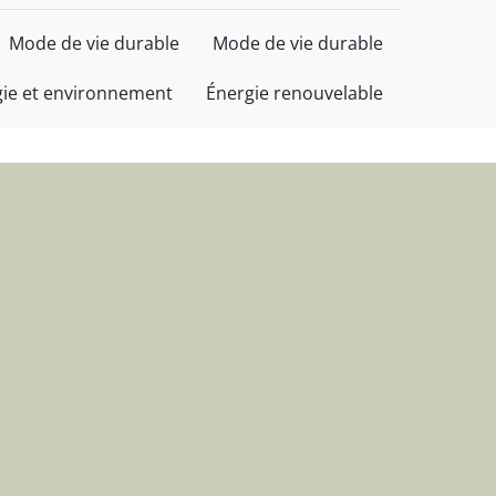
t d'informations
Mode de vie durable
Mode de vie durable
gie et environnement
Énergie renouvelable