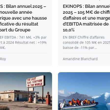
S : Bilan annuel 2025 –
EKINOPS : Bilan annue
nouvelle année
2025 – 105 M€ de chiff
orique avec une hausse
d’affaires et une marg
ficative du résultat
d’EBITDA maîtrisée de
 part du Groupe
10,0%
EF EBITDA : 741 M€, +3% par
EN BREF Chiffre d’affaires
t à 2024 Résultat net : +19%
consolidé de 105 M€ en 2025
 M€,
baisse de -11% par…
 Roy
Amandine Blanchard