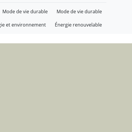
t d'informations
Mode de vie durable
Mode de vie durable
gie et environnement
Énergie renouvelable