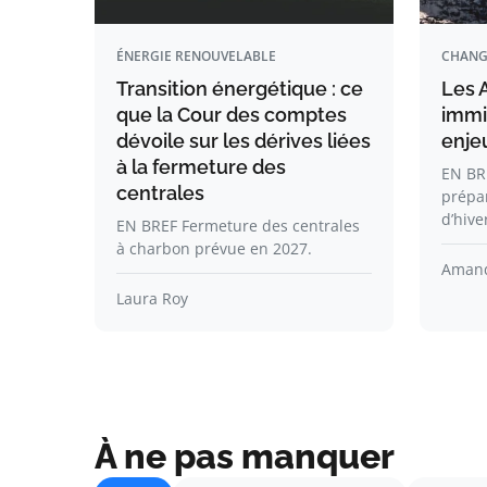
ÉNERGIE RENOUVELABLE
CHANG
Transition énergétique : ce
Les A
que la Cour des comptes
immin
dévoile sur les dérives liées
enje
à la fermeture des
EN BRE
centrales
prépa
d’hive
EN BREF Fermeture des centrales
à charbon prévue en 2027.
Amand
Laura Roy
À ne pas manquer