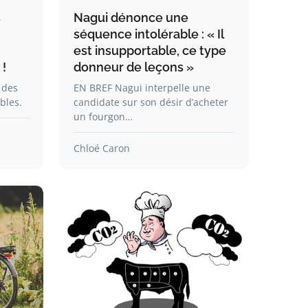
s
Nagui dénonce une
séquence intolérable : « Il
est insupportable, ce type
 !
donneur de leçons »
 des
EN BREF Nagui interpelle une
bles.
candidate sur son désir d’acheter
un fourgon…
Chloé Caron