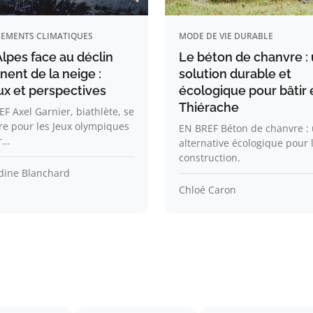
EMENTS CLIMATIQUES
MODE DE VIE DURABLE
lpes face au déclin
Le béton de chanvre :
ent de la neige :
solution durable et
ux et perspectives
écologique pour bâtir 
Thiérache
F Axel Garnier, biathlète, se
re pour les Jeux olympiques
EN BREF Béton de chanvre :
r…
alternative écologique pour 
construction.
ine Blanchard
Chloé Caron