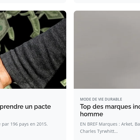
MODE DE VIE DURABLE
omprendre un pacte
Top des marques in
homme
é par 196 pays en 2015.
EN BREF Marques : Arket, Bal
Charles Tyrwhitt…