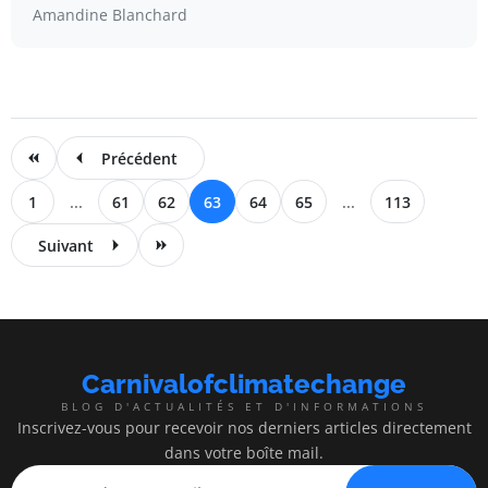
Amandine Blanchard
Précédent
1
...
61
62
63
64
65
...
113
Suivant
Carnivalofclimatechange
BLOG D'ACTUALITÉS ET D'INFORMATIONS
Inscrivez-vous pour recevoir nos derniers articles directement
dans votre boîte mail.