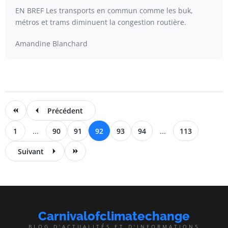
EN BREF Les transports en commun comme les buk,
métros et trams diminuent la congestion routière.
Amandine Blanchard
Précédent
1
...
90
91
92
93
94
...
113
Suivant
Carnivalofclimatechange
BLOG D'ACTUALITÉS ET D'INFORMATIONS