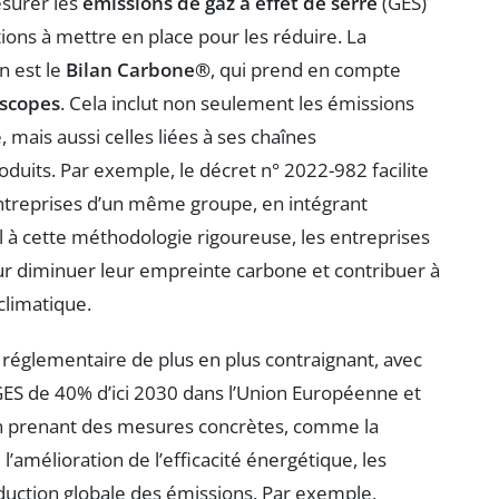
surer les
émissions de gaz à effet de serre
(GES)
ctions à mettre en place pour les réduire. La
n est le
Bilan Carbone®
, qui prend en compte
scopes
. Cela inclut non seulement les émissions
, mais aussi celles liées à ses chaînes
roduits. Par exemple, le décret n° 2022-982 facilite
 entreprises d’un même groupe, en intégrant
l à cette méthodologie rigoureuse, les entreprises
ur diminuer leur empreinte carbone et contribuer à
 climatique.
e réglementaire de plus en plus contraignant, avec
GES de 40% d’ici 2030 dans l’Union Européenne et
En prenant des mesures concrètes, comme la
l’amélioration de l’efficacité énergétique, les
éduction globale des émissions. Par exemple,