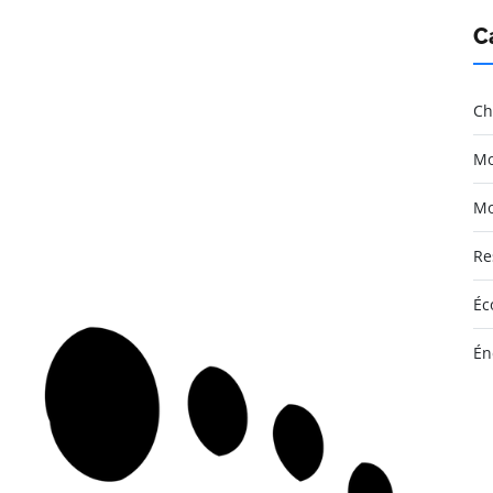
C
Ch
Mo
Mo
Re
Éc
Én