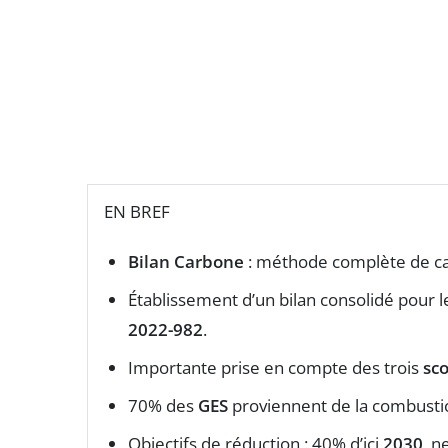
EN BREF
Bilan Carbone
: méthode complète de ca
Établissement d’un bilan consolidé pour 
2022-982
.
Importante prise en compte des trois
sc
70% des
GES
proviennent de la combust
Objectifs de réduction : 40% d’ici
2030
, n