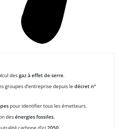
lcul des
gaz à effet de serre
.
les groupes d’entreprise depuis le
décret n°
opes
pour identifier tous les émetteurs.
ion des
énergies fossiles
.
eutralité carbone d’ici
2050
.