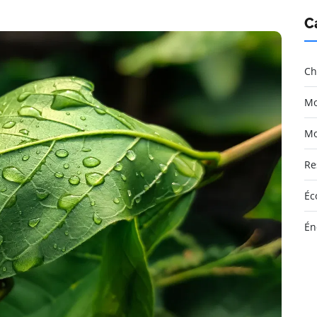
C
Ch
Mo
Mo
Re
Éc
Én