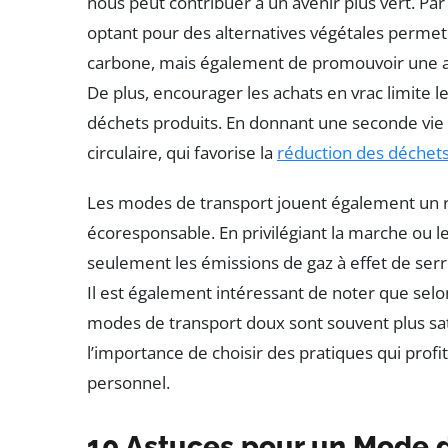
nous peut contribuer à un avenir plus vert. P
optant pour des alternatives végétales perm
carbone, mais également de promouvoir une ag
De plus, encourager les achats en vrac limite l
déchets produits. En donnant une seconde vie 
circulaire, qui favorise la
réduction des déchet
Les modes de transport jouent également un rôl
écoresponsable. En privilégiant la marche ou l
seulement les émissions de gaz à effet de ser
Il est également intéressant de noter que selon
modes de transport doux sont souvent plus satis
l’importance de choisir des pratiques qui profit
personnel.
10 Astuces pour un Mode 