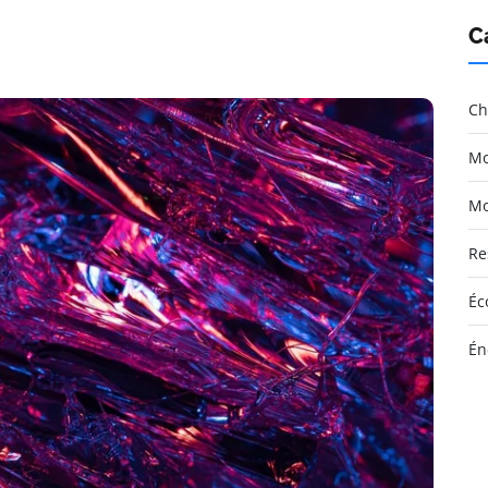
C
Ch
Mo
Mo
Re
Éc
Én