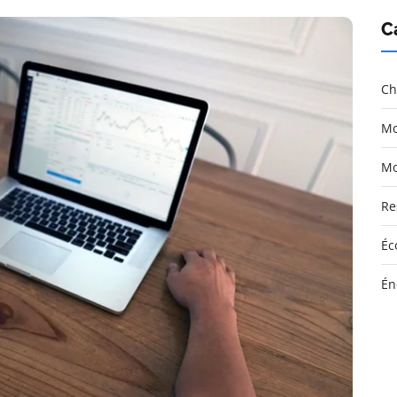
C
Ch
Mo
Mo
Re
Éc
Én