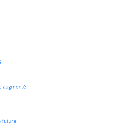
s
de augmenté
e future