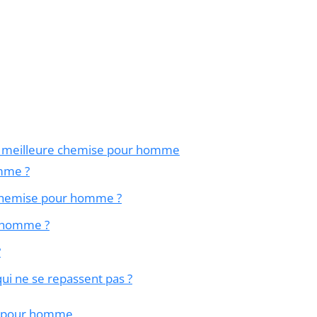
r la meilleure chemise pour homme
mme ?
 chemise pour homme ?
 homme ?
?
i ne se repassent pas ?
s pour homme