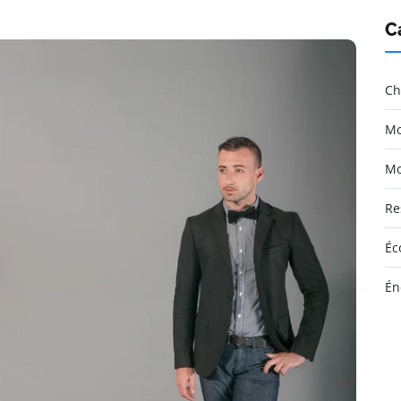
C
Ch
Mo
Mo
Re
Éc
Én