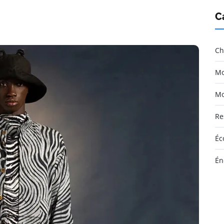
C
Ch
Mo
Mo
Re
Éc
Én