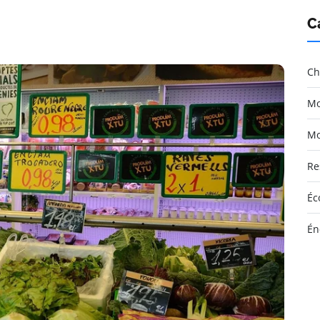
C
Ch
Mo
Mo
Re
Éc
Én