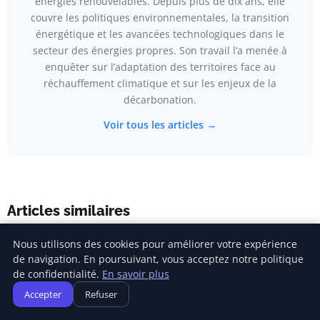
énergies renouvelables. Depuis plus de dix ans, elle
couvre les politiques environnementales, la transition
énergétique et les avancées technologiques dans le
secteur des énergies propres. Son travail l’a menée à
enquêter sur l’adaptation des territoires face au
réchauffement climatique et sur les enjeux de la
décarbonation.
Voir tous les articles →
Articles similaires
Nous utilisons des cookies pour améliorer votre expérience
de navigation. En poursuivant, vous acceptez notre politique
de confidentialité.
En savoir plus
Accepter
Refuser