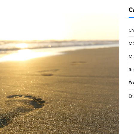
C
Ch
Mo
Mo
Re
Éc
Én